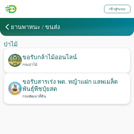
เข้าสู่ระบบ
ยานพาหนะ / ขนส่ง
ป่าไม้
ขอรับกล้าไม้ออนไลน์
กรมป่าไม้
ขอรับสารเร่ง พด. หญ้าแฝก แลพเมล็ด
พันธุ์พืชปุ๋ยสด
กรมพัฒนาที่ดิน